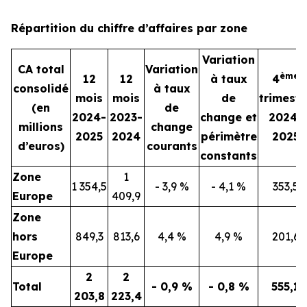
Répartition du chiffre d’affaires par zone
Variation
CA total
Variation
ème
12
12
à taux
4
consolidé
à taux
mois
mois
de
trimestr
(en
de
2024-
2023-
change et
2024-
millions
change
2025
2024
périmètre
2025
d’euros)
courants
constants
Zone
1
1 354,5
- 3,9 %
- 4,1 %
353,5
Europe
409,9
Zone
hors
849,3
813,6
4,4 %
4,9 %
201,6
Europe
2
2
Total
- 0,9 %
- 0,8 %
555,1
203,8
223,4