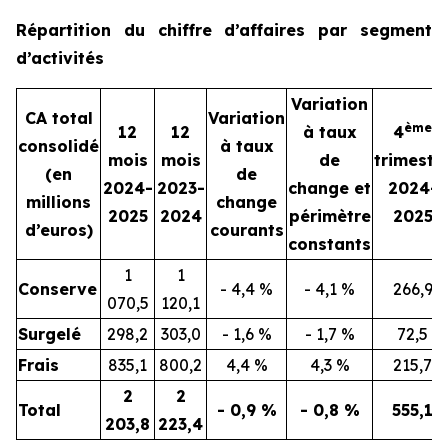
Répartition du chiffre d’affaires par segment
d’activités
Variation
CA total
Variation
ème
12
12
à taux
4
consolidé
à taux
mois
mois
de
trimestr
(en
de
2024-
2023-
change et
2024-
millions
change
2025
2024
périmètre
2025
d’euros)
courants
constants
1
1
Conserve
- 4,4 %
- 4,1 %
266,9
070,5
120,1
Surgelé
298,2
303,0
- 1,6 %
- 1,7 %
72,5
Frais
835,1
800,2
4,4 %
4,3 %
215,7
2
2
Total
- 0,9 %
- 0,8 %
555,1
203,8
223,4